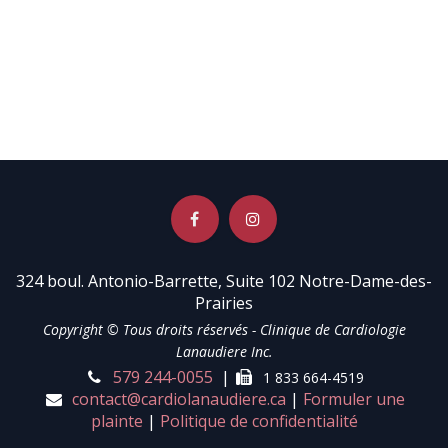
324 boul. Antonio-Barrette, Suite 102 Notre-Dame-des-
Prairies
Copyright © Tous droits réservés - Clinique de Cardiologie
Lanaudiere Inc.
579 24
4-0055
|
1
833 664-4519
contact@cardiol
anaud
ie
re.ca
|
Formuler une
plainte
|
Politique de confidentialité